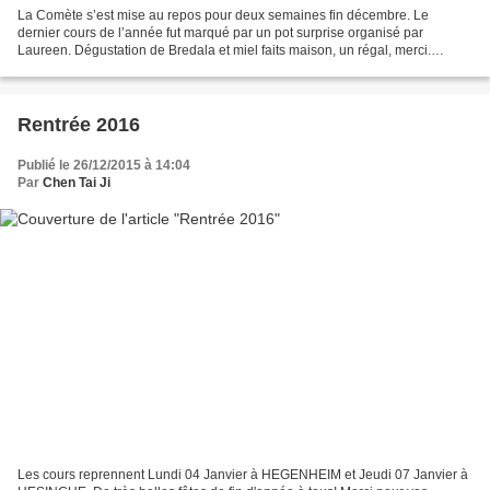
La Comète s’est mise au repos pour deux semaines fin décembre. Le
dernier cours de l’année fut marqué par un pot surprise organisé par
Laureen. Dégustation de Bredala et miel faits maison, un régal, merci.
Depuis, malgré le froid et la neige, les cours...
Rentrée 2016
Publié le 26/12/2015 à 14:04
Par
Chen Tai Ji
Les cours reprennent Lundi 04 Janvier à HEGENHEIM et Jeudi 07 Janvier à