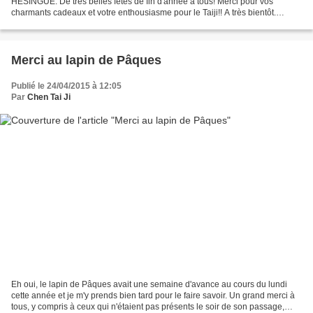
HESINGUE. De très belles fêtes de fin d'année à tous! Merci pour vos
charmants cadeaux et votre enthousiasme pour le Taiji!! A très bientôt.
Hésingue découvre le taichi
Merci au lapin de Pâques
Publié le 24/04/2015 à 12:05
Par
Chen Tai Ji
Eh oui, le lapin de Pâques avait une semaine d'avance au cours du lundi
cette année et je m'y prends bien tard pour le faire savoir. Un grand merci à
tous, y compris à ceux qui n'étaient pas présents le soir de son passage,