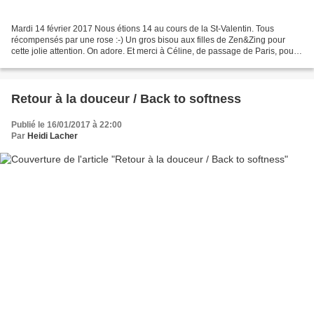
Mardi 14 février 2017 Nous étions 14 au cours de la St-Valentin. Tous
récompensés par une rose :-) Un gros bisou aux filles de Zen&Zing pour
cette jolie attention. On adore. Et merci à Céline, de passage de Paris, pour
les photos. Nous sommes en forme,...
Retour à la douceur / Back to softness
Publié le 16/01/2017 à 22:00
Par
Heidi Lacher