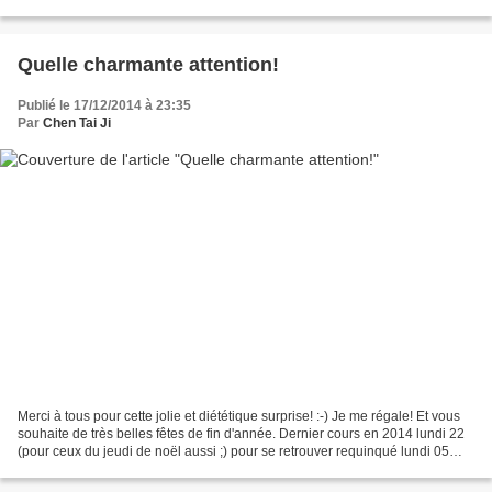
vous êtes adorables! J'en profite...
Quelle charmante attention!
Publié le 17/12/2014 à 23:35
Par
Chen Tai Ji
Merci à tous pour cette jolie et diététique surprise! :-) Je me régale! Et vous
souhaite de très belles fêtes de fin d'année. Dernier cours en 2014 lundi 22
(pour ceux du jeudi de noël aussi ;) pour se retrouver requinqué lundi 05
janvier pour continuer...