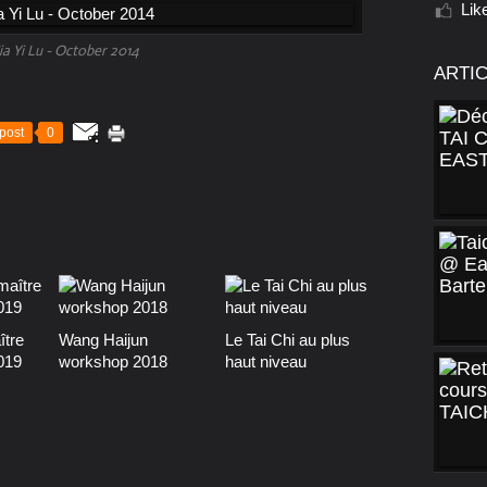
Lik
ia Yi Lu - October 2014
ARTI
post
0
ître
Wang Haijun
Le Tai Chi au plus
019
workshop 2018
haut niveau