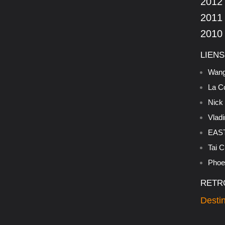
2012
2011
2010
LIENS
Wang
La C
Nick
Vladi
EAST
Tai C
Phoen
RETR
Destin