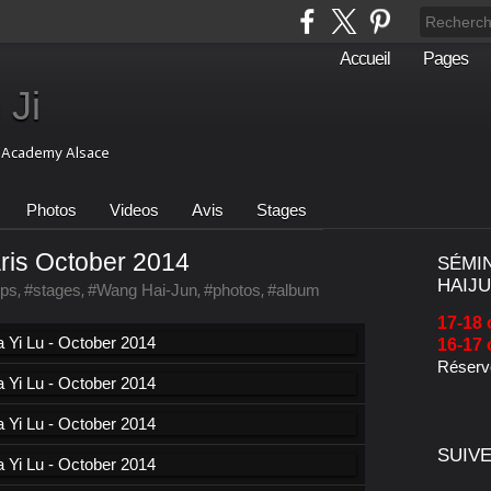
Accueil
Pages
 Ji
i Academy Alsace
Photos
Videos
Avis
Stages
ris October 2014
SÉMI
HAIJU
ps
,
#stages
,
#Wang Hai-Jun
,
#photos
,
#album
17-18 
16-17 
Réserve
SUIVE