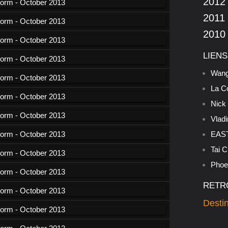
2012
2011
2010
LIENS
Wang
La C
Nick
Vladi
EAST
Tai C
Phoen
RETR
Destin