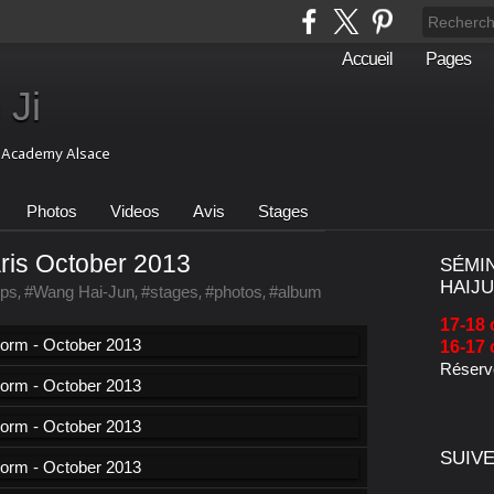
Accueil
Pages
 Ji
i Academy Alsace
Photos
Videos
Avis
Stages
ris October 2013
SÉMI
HAIJU
ps
,
#Wang Hai-Jun
,
#stages
,
#photos
,
#album
17-18 
16-17 
Réserve
SUIVE