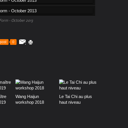
 Form - October 2013
post
0
ître
Wang Haijun
Le Tai Chi au plus
019
workshop 2018
haut niveau