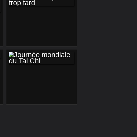
HÉSINGUE
NON, IL N'EST PAS
TROP TARD
JOURNÉE
MONDIALE DU TAI
CHI