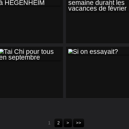
HÉSINGUE
REPRISE DU TAI
DEUX COURS PAR
CHI À HEGENHEIM
SEMAINE DURANT
LES VACANCES DE
FÉVRIER
SI ON ESSAYAIT?
TAI CHI POUR
TOUS EN
SEPTEMBRE
1
2
>
>>