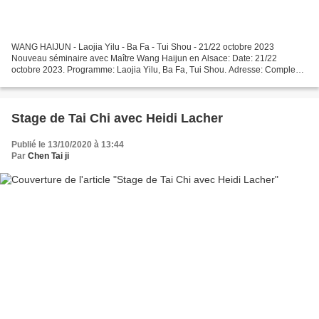
WANG HAIJUN - Laojia Yilu - Ba Fa - Tui Shou - 21/22 octobre 2023
Nouveau séminaire avec Maître Wang Haijun en Alsace: Date: 21/22
octobre 2023. Programme: Laojia Yilu, Ba Fa, Tui Shou. Adresse: Complexe
Culturel et Sportif La Comète, 16 rue du 20 Novembre,...
Stage de Tai Chi avec Heidi Lacher
Publié le 13/10/2020 à 13:44
Par
Chen Tai ji