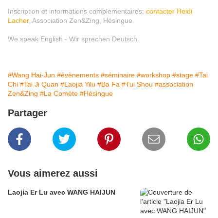
Inscription et informations complémentaires:
contacter Heidi
Lacher
, Association Zen&Zing, Hésingue.
We speak English - Wir sprechen Deutsch.
#Wang Hai-Jun
#évènements
#séminaire
#workshop
#stage
#Tai
Chi
#Tai Ji Quan
#Laojia Yilu
#Ba Fa
#Tui Shou
#association
Zen&Zing
#La Comète
#Hésingue
Partager
Vous aimerez aussi
Laojia Er Lu avec WANG HAIJUN