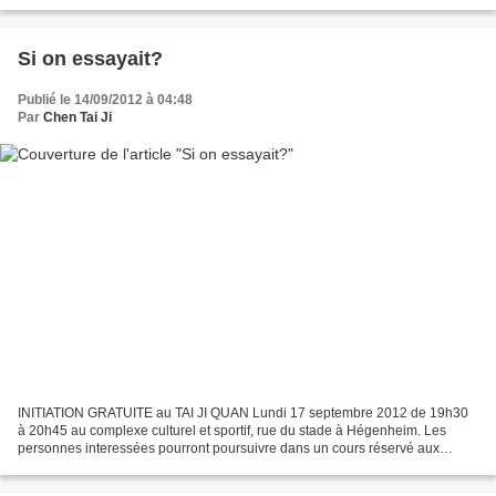
bienvenus
Si on essayait?
Publié le 14/09/2012 à 04:48
Par
Chen Tai Ji
INITIATION GRATUITE au TAI JI QUAN Lundi 17 septembre 2012 de 19h30
à 20h45 au complexe culturel et sportif, rue du stade à Hégenheim. Les
personnes interessées pourront poursuivre dans un cours réservé aux
débutants le lundi de 19h30 à 20h45 ou un cours...