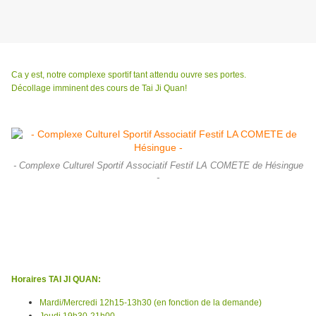
Ca y est, notre complexe sportif tant attendu ouvre ses portes.
Décollage imminent des cours de Tai Ji Quan!
- Complexe Culturel Sportif Associatif Festif LA COMETE de Hésingue
-
La première séance aura lieu
JEUDI 15 octobre
2015 de
19h30 à 21h
dans
la
salle Bastide
, Complexe Sportif La Comète, 16 rue du 20 novembre,
68220 Hésingue. Le cours se poursuivra durant les congés scolaires de la
Toussaint.
Horaires TAI JI QUAN:
Mardi/Mercredi 12h15-13h30 (en fonction de la demande)