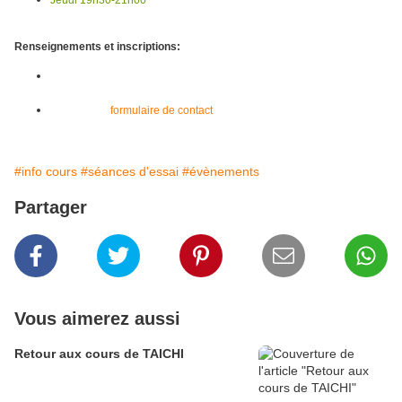
Jeudi 19h30-21h00
Renseignements et inscriptions:
Association Zen&Zing, Danièle Hartmann: tél 06 45 02 97 95 -
hartmanncl@wanadoo.fr
Heidi: via le
formulaire de contact
du blog
#info cours
#séances d'essai
#évènements
Partager
Vous aimerez aussi
Retour aux cours de TAICHI