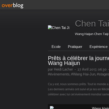
Chen Tai
Wang Haijun Chen Taij
Ecole
Pratiquer
Expérience
Prêts à célébrer la jour
Wang Haijun
par Heidi Lacher
-
27 Avril 2017, 06:30
#évènements
,
#Wang Hai-Jun
,
#stage
Ca y est, nous sommes prêts. Tout le monde a e
Les derniers arrivés ont suivi et je les en fé
célébrer avec lui cet évènement mondial samed