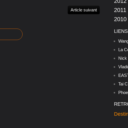
2012
2011
Article suivant
2010
LIENS
Wang
La C
Nick
Vladi
EAST
Tai C
Phoen
RETR
Destin