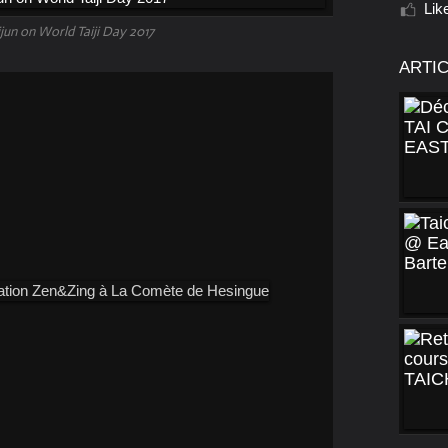
Lik
un on World Taiji Day 2017
ARTI