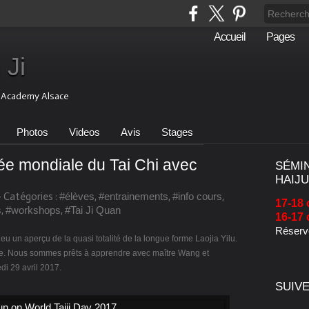
Accueil
Pages
 Ji
i Academy Alsace
Photos
Videos
Avis
Stages
née mondiale du Tai Chi avec
SÉMI
HAIJU
-
Catégories :
#élèves
,
#entrainements
,
#info cours
,
17-18 
s
,
#workshops
,
#Tai Ji Quan
16-17 
Réserve
u un aperçu de la quasi totalité de la longue forme Laojia Yilu.
licite. Nous sommes prêts à apprendre avec maître Wang et
i 29 avril 2017.
SUIVE