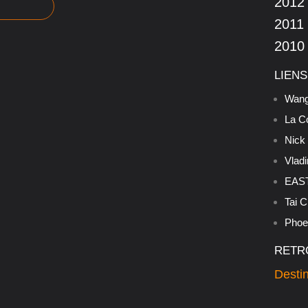
2012
2011
2010
LIENS
Wang
La C
Nick
Vladi
EAST
Tai C
Phoen
RETR
Destin