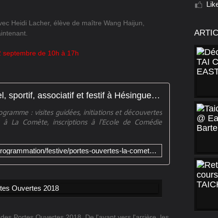
Lik
vec Heidi Lacher, élève de maître Wang Haijun,
ARTI
intenant.
02 septembre de 10h à 17h
La Comète : complexe culturel, sportif, associatif et festif à Hésingue :: Portes Ouvertes : La Comète en Fête !
gramme : visites guidées, initiations et découvertes
es à La Comète, inscriptions à l'Ecole de Comédie
https://www.lacometehesingue.fr/programmation/festive/portes-ouvertes-la-comete-en-fete-2-2
des Portes Ouvertes 2018. De l'avant vers l'arrière, les