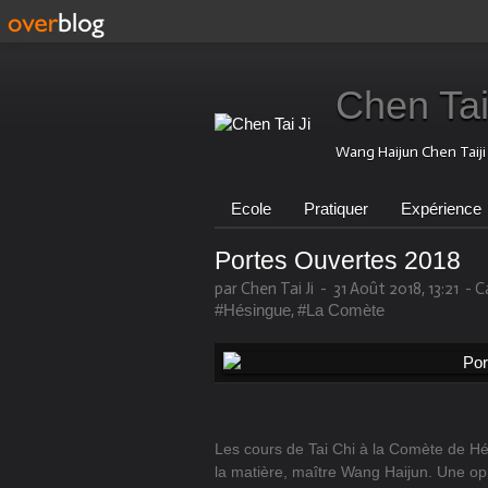
Chen Tai
Wang Haijun Chen Taij
Ecole
Pratiquer
Expérience
Portes Ouvertes 2018
par Chen Tai Ji
-
31 Août 2018, 13:21
-
C
#Hésingue
,
#La Comète
Les cours de Tai Chi à la Comète de Hés
la matière, maître Wang Haijun. Une opp