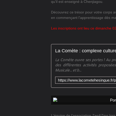
qu'il est enseigné à Chenjiagou.
Découvrez ce trésor pour votre corps a
en
commençant l'apprentissage dès ma
Les inscriptions ont lieu ce dimanche 
La Comète ouvre ses portes ! Au pro
des différentes activités proposé
Musicale... et b...
L'équipe de l'association Zen&Zing lors 