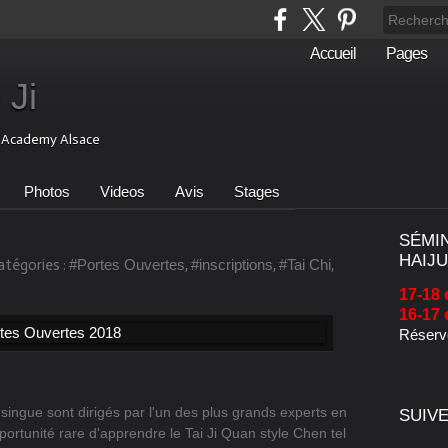
Accueil
Pages
 Ji
i Academy Alsace
Photos
Videos
Avis
Stages
SÉMI
HAIJU
atégories :
#Portes Ouvertes
,
#inscriptions
,
#Tai Chi
,
17-18 
16-17 
Réserve
ingue sont dirigés par l'un des plus grands experts en
SUIVE
ortunité rare d'apprendre le Tai Ji Quan style Chen tel