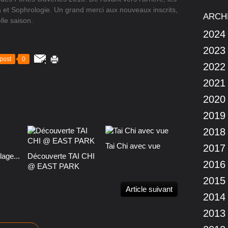
 et Sophrologie. Un grand merci aux nouveaux inscrits,
ARCH
lle saison.
2024
2023
post
0
2022
2021
2020
2019
2018
Tai Chi avec vue
2017
age...
Découverte TAI CHI
2016
@ EAST PARK
2015
Article suivant
2014
2013